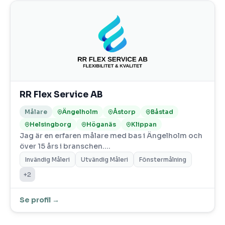
RR Flex Service AB
Målare
Ängelholm
Åstorp
Båstad
Helsingborg
Höganäs
Klippan
Jag är en erfaren målare med bas i Ängelholm och
över 15 års i branschen.…
Invändig Måleri
Utvändig Måleri
Fönstermålning
+2
Se profil →