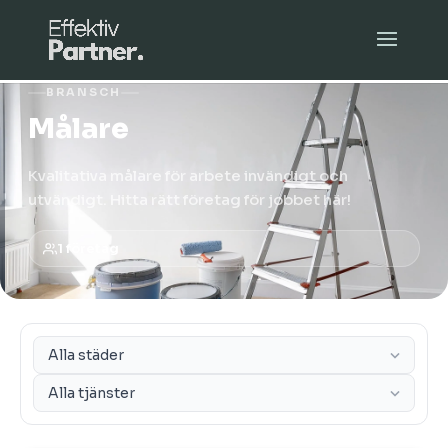
BRANSCH
Målare
Kvalitativa målare för arbete invändigt och
utvändigt. Hitta rätt företag för jobbet här!
1 företag