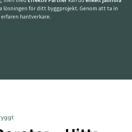
ing, men med
Effektiv Partner
kan du
enkelt jämföra
ästa lösningen för ditt byggprojekt. Genom att ta in
h erfaren hantverkare.
ryggt