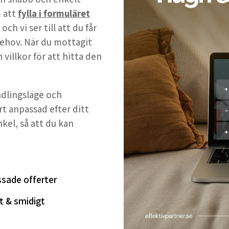
 att
fylla i formuläret
h vi ser till att du får
ehov. När du mottagit
 villkor för att hitta den
andlingsläge och
rt anpassad efter ditt
nkel, så att du kan
sade offerter
t & smidigt