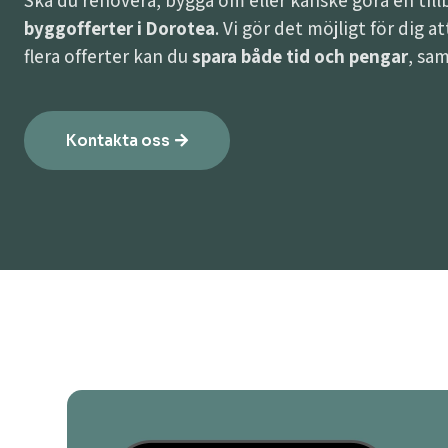
Ska du renovera, bygga om eller kanske göra en til
byggofferter i Dorotea
. Vi gör det möjligt för dig 
flera offerter kan du
spara både tid och pengar
, sam
Kontakta oss