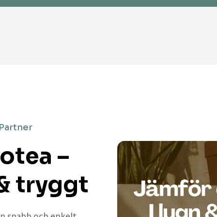
 Partner
rotea –
& tryggt
 en snabb och enkelt