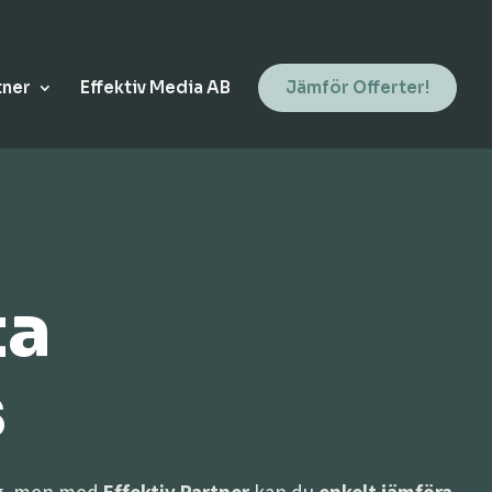
tner
Effektiv Media AB
Jämför Offerter!
ta
s