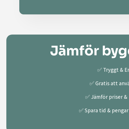
Jämför bygg
✅ Tryggt & En
✅ Gratis att anv
✅ Jämför priser & k
✅ Spara tid & pengar 