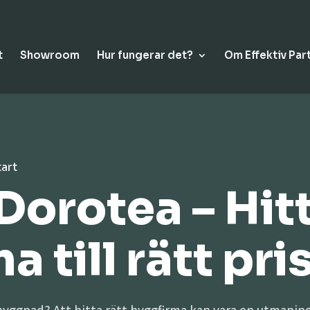
t
Showroom
Hur fungerar det?
Om Effektiv Par
tart
 Dorotea – Hit
 till rätt pri