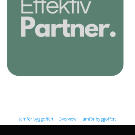
Jämför byggoffert
Overview
Jämför byggoffert