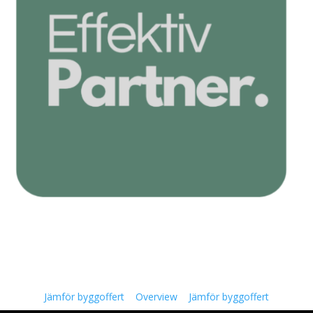
Jämför byggoffert
Overview
Jämför byggoffert