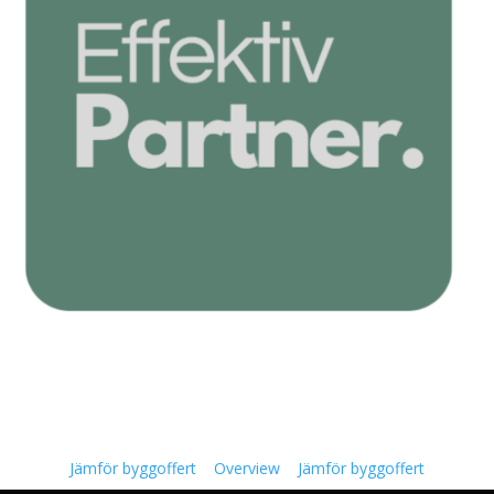
Jämför byggoffert
Overview
Jämför byggoffert