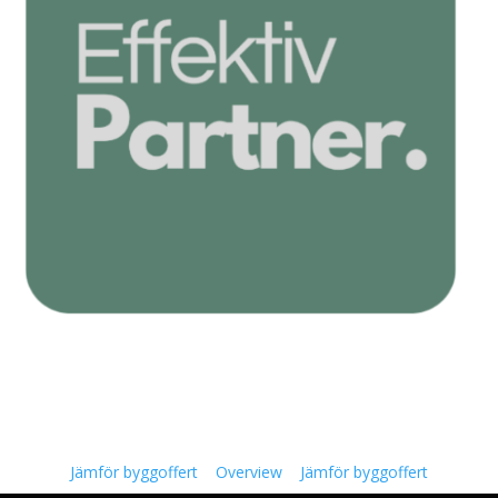
Jämför byggoffert
Overview
Jämför byggoffert