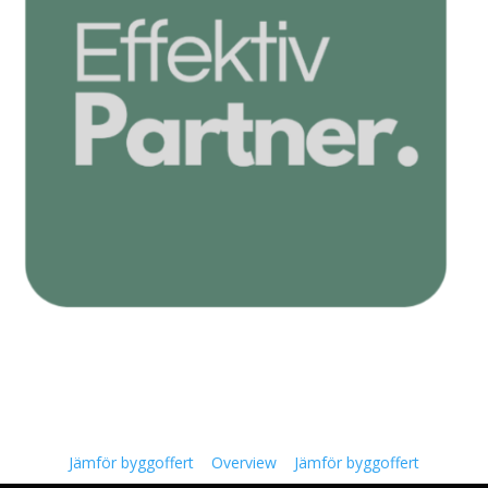
Jämför byggoffert
Overview
Jämför byggoffert