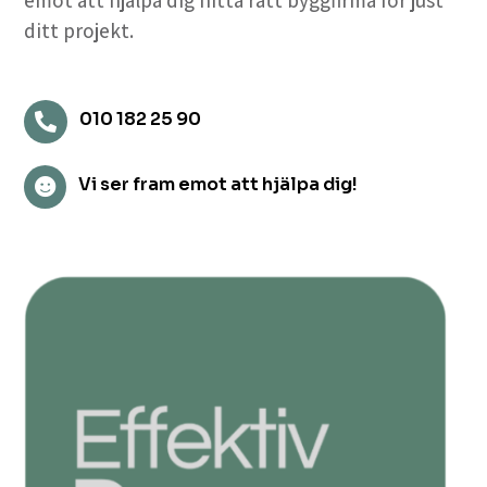
emot att hjälpa dig hitta rätt byggfirma för just
ditt projekt.
010 182 25 90

Vi ser fram emot att hjälpa dig!
