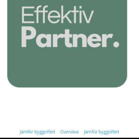
Jämför byggoffert
Overview
Jämför byggoffert