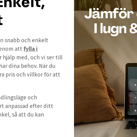
nkelt,
t
 en snabb och enkelt
Genom att
fylla i
hjälp med, och vi ser till
ar dina behov. När du
 pris och villkor för att
andlingsläge och
rt anpassad efter ditt
nkel, så att du kan