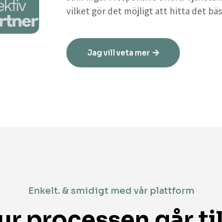
vilket gör det möjligt att hitta det bäs
Jag vill veta mer
Enkelt. & smidigt med vår plattform
ur processen går til