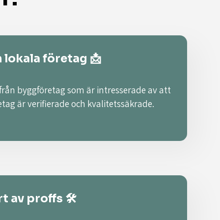
n lokala företag 📩
 från byggföretag som är intresserade av att
retag är verifierade och kvalitetssäkrade.
t av proffs 🛠️