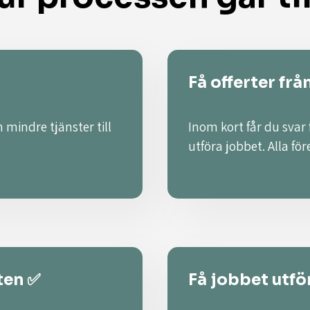
Få offerter frå
 mindre tjänster till
Inom kort får du svar
utföra jobbet. Alla fö
ten ✅
Få jobbet utför