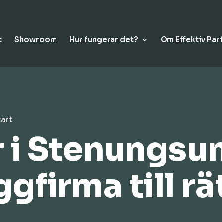
t
Showroom
Hur fungerar det?
Om Effektiv Par
tart
 i Stenungsu
ggfirma till rä