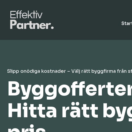
Star
Slipp onödiga kostnader – Välj rätt byggfirma från s
Byggofferter
Hitta rätt by