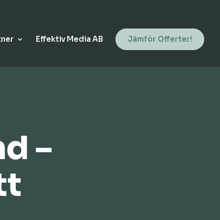
tner
Effektiv Media AB
Jämför Offerter!
nd –
tt