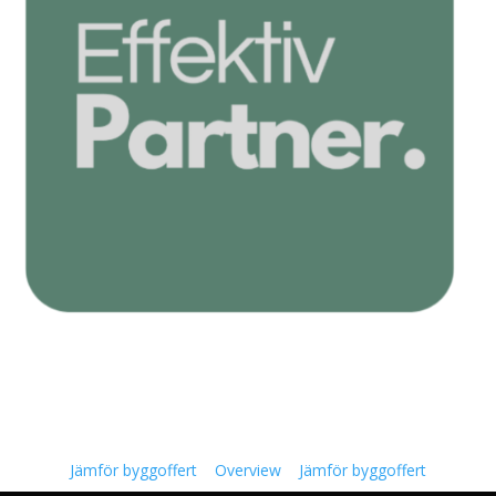
Jämför byggoffert
Overview
Jämför byggoffert