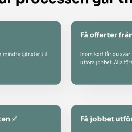
Få offerter frå
 mindre tjänster till
Inom kort får du svar
utföra jobbet. Alla fö
ten ✅
Få jobbet utför