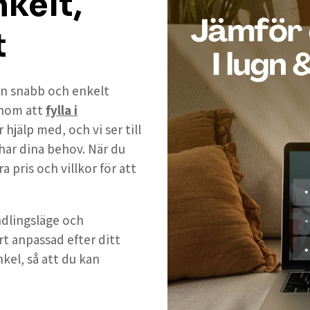
kelt,
t
 en snabb och enkelt
enom att
fylla i
hjälp med, och vi ser till
ar dina behov. När du
 pris och villkor för att
andlingsläge och
rt anpassad efter ditt
nkel, så att du kan