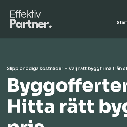
Star
Slipp onödiga kostnader – Välj rätt byggfirma från s
Byggofferter
Hitta rätt by