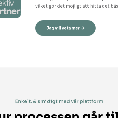
vilket gör det möjligt att hitta det bäs
Jag vill veta mer
Enkelt. & smidigt med vår plattform
ur processen går til