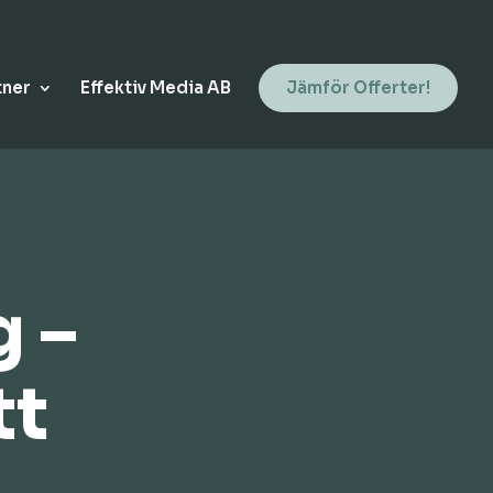
tner
Effektiv Media AB
Jämför Offerter!
g –
tt