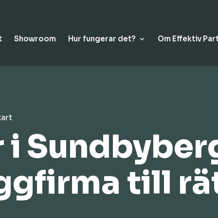
t
Showroom
Hur fungerar det?
Om Effektiv Par
tart
 i Sundbyber
ggfirma till rä