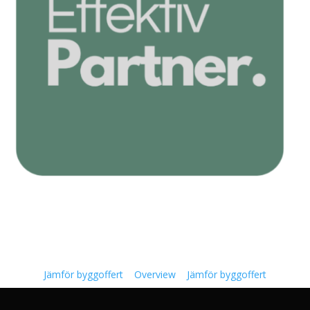
Jämför byggoffert
Overview
Jämför byggoffert