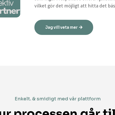
vilket gör det möjligt att hitta det bäs
Jag vill veta mer
Enkelt. & smidigt med vår plattform
ur processen går til