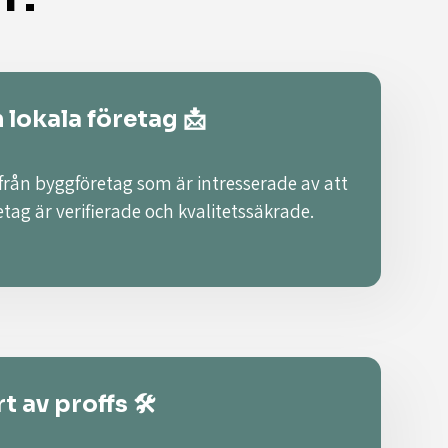
n lokala företag 📩
 från byggföretag som är intresserade av att
retag är verifierade och kvalitetssäkrade.
t av proffs 🛠️