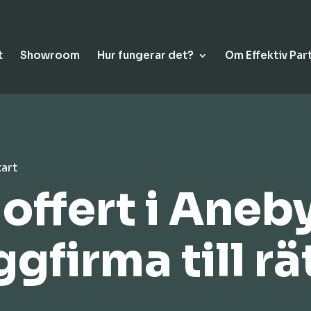
t
Showroom
Hur fungerar det?
Om Effektiv Par
tart
ffert i Aneby
ggfirma till rä