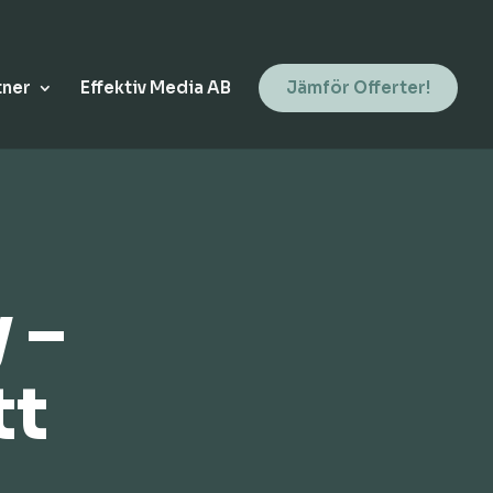
tner
Effektiv Media AB
Jämför Offerter!
 –
tt