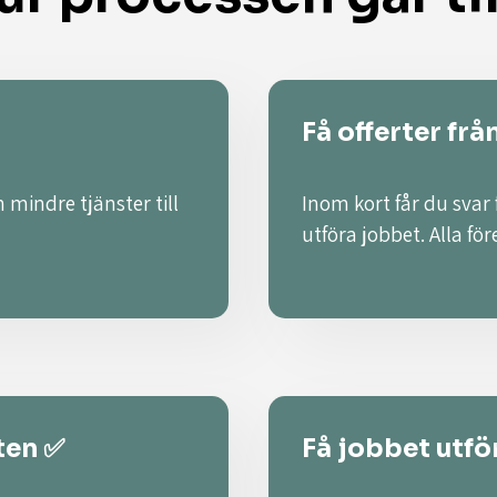
Få offerter frå
 mindre tjänster till
Inom kort får du svar
utföra jobbet. Alla fö
ten ✅
Få jobbet utför