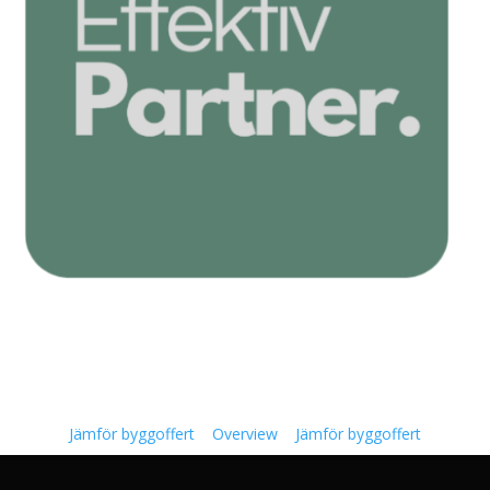
Jämför byggoffert
Overview
Jämför byggoffert