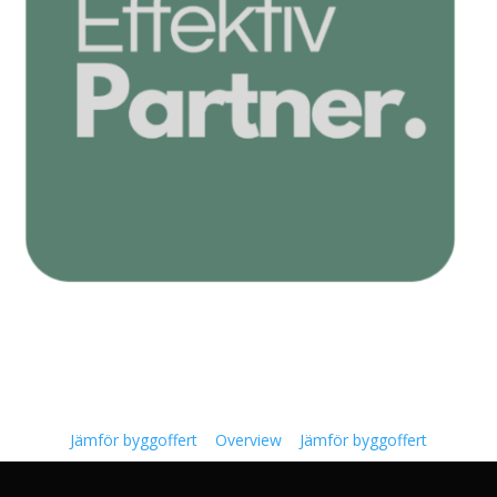
Jämför byggoffert
Overview
Jämför byggoffert