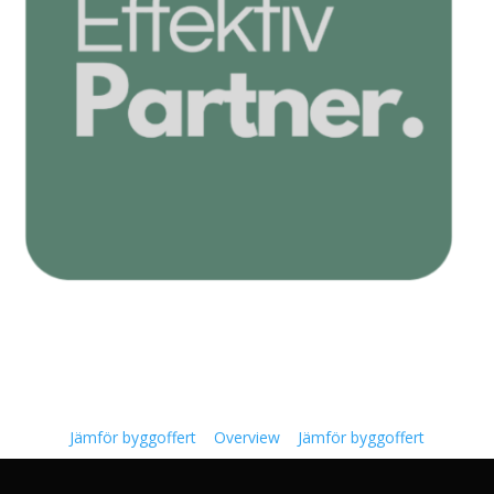
Jämför byggoffert
Overview
Jämför byggoffert