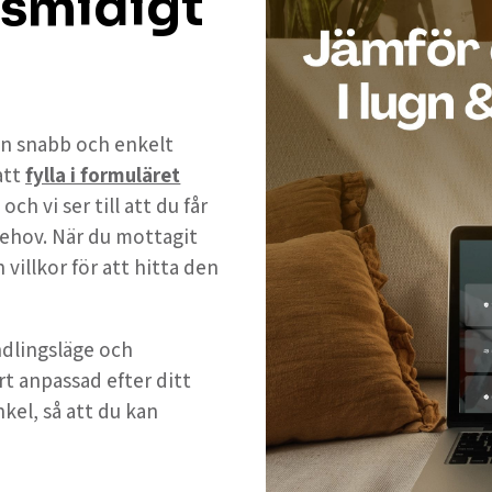
 smidigt
 en snabb och enkelt
att
fylla i formuläret
h vi ser till att du får
ehov. När du mottagit
 villkor för att hitta den
andlingsläge och
rt anpassad efter ditt
nkel, så att du kan