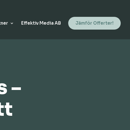
tner
Effektiv Media AB
Jämför Offerter!
s –
tt