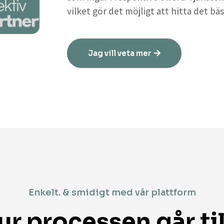
vilket gör det möjligt att hitta det bäs
Jag vill veta mer
Enkelt. & smidigt med vår plattform
ur processen går til