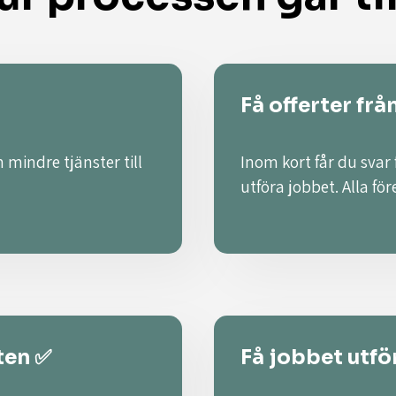
Få offerter frå
 mindre tjänster till
Inom kort får du svar
utföra jobbet. Alla fö
ten ✅
Få jobbet utför