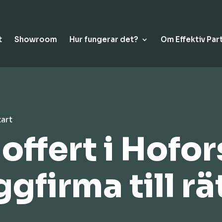
t
Showroom
Hur fungerar det?
Om Effektiv Par
tart
ffert i Hofor
ggfirma till rä