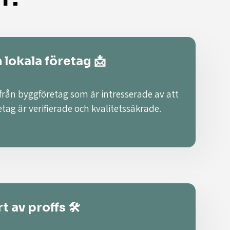
n lokala företag 📩
 från byggföretag som är intresserade av att
retag är verifierade och kvalitetssäkrade.
t av proffs 🛠️