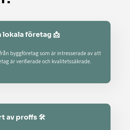
n lokala företag 📩
 från byggföretag som är intresserade av att
retag är verifierade och kvalitetssäkrade.
t av proffs 🛠️