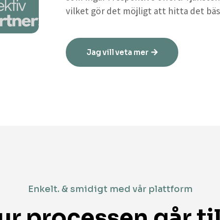
vilket gör det möjligt att hitta det bäs
Jag vill veta mer
Enkelt. & smidigt med vår plattform
ur processen går til