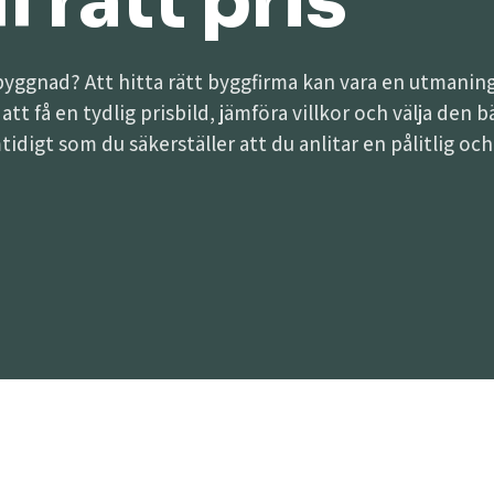
l rätt pris
lbyggnad? Att hitta rätt byggfirma kan vara en utman
g att få en tydlig prisbild, jämföra villkor och välja de
tidigt som du säkerställer att du anlitar en pålitlig oc