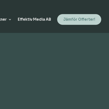
tner
Effektiv Media AB
Jämför Offerter!