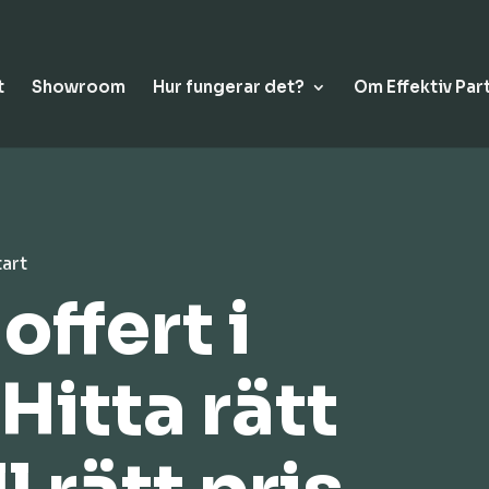
t
Showroom
Hur fungerar det?
Om Effektiv Par
tart
ffert i
Hitta rätt