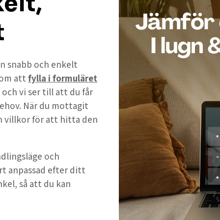
elt,
t
 en snabb och enkelt
nom att
fylla i formuläret
h vi ser till att du får
ehov. När du mottagit
 villkor för att hitta den
andlingsläge och
rt anpassad efter ditt
nkel, så att du kan