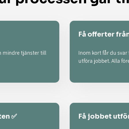
Få offerter frå
 mindre tjänster till
Inom kort får du svar
utföra jobbet. Alla fö
ten ✅
Få jobbet utför