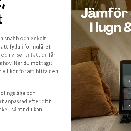
,
t
 en snabb och enkelt
 att
fylla i formuläret
h vi ser till att du får
ehov. När du mottagit
 villkor för att hitta den
andlingsläge och
rt anpassad efter ditt
nkel, så att du kan