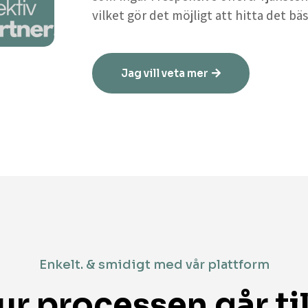
vilket gör det möjligt att hitta det bäs
Jag vill veta mer
Enkelt. & smidigt med vår plattform
ur processen går til