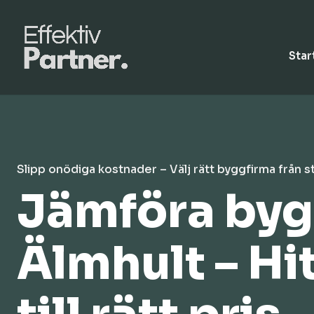
Star
Slipp onödiga kostnader – Välj rätt byggfirma från s
Jämföra bygg
Älmhult – Hi