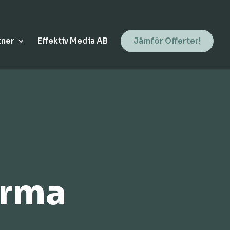
tner
Effektiv Media AB
Jämför Offerter!
irma