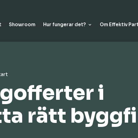
t
Showroom
Hur fungerar det?
Om Effektiv Par
tart
offerter i
tta rätt byggf