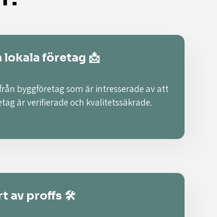
n lokala företag 📩
 från byggföretag som är intresserade av att
retag är verifierade och kvalitetssäkrade.
t av proffs 🛠️