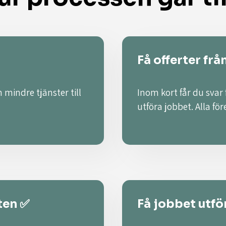
Få offerter frå
 mindre tjänster till
Inom kort får du svar
utföra jobbet. Alla fö
ten ✅
Få jobbet utför