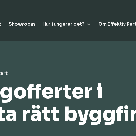
t
Showroom
Hur fungerar det?
Om Effektiv Par
tart
offerter i
tta rätt byggf