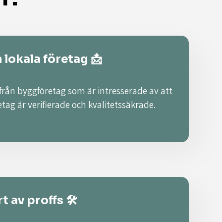
n lokala företag 📩
 från byggföretag som är intresserade av att
retag är verifierade och kvalitetssäkrade.
t av proffs 🛠️