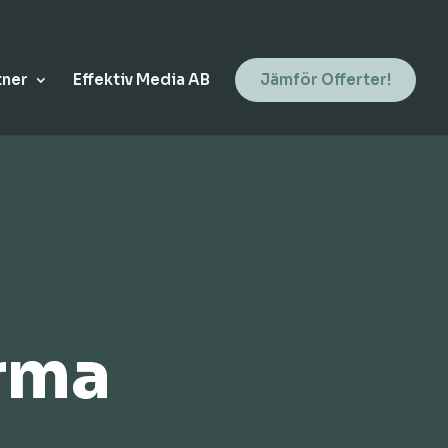
tner
Effektiv Media AB
Jämför Offerter!
irma