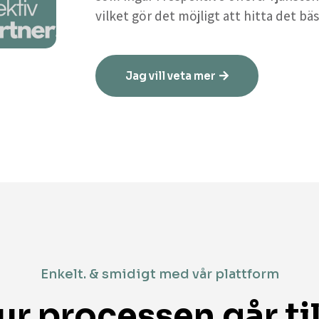
vilket gör det möjligt att hitta det bäs
Jag vill veta mer
Enkelt. & smidigt med vår plattform
ur processen går til