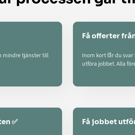
Få offerter frå
 mindre tjänster till
Inom kort får du svar
utföra jobbet. Alla fö
ten ✅
Få jobbet utför