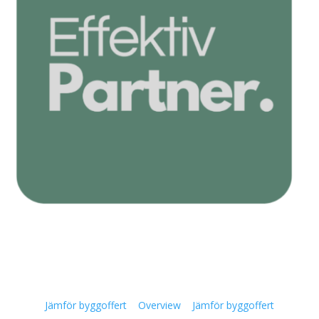
Jämför byggoffert
Overview
Jämför byggoffert