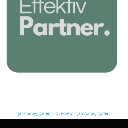
Jämför byggoffert
Overview
Jämför byggoffert