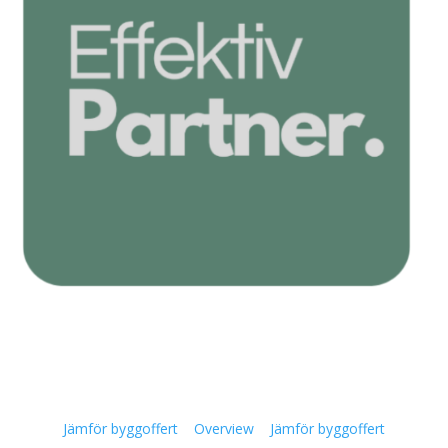
Jämför byggoffert
Overview
Jämför byggoffert