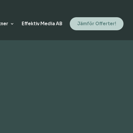
tner
Effektiv Media AB
Jämför Offerter!