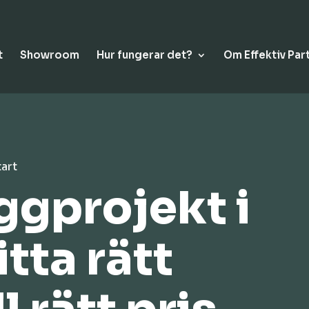
t
Showroom
Hur fungerar det?
Om Effektiv Par
tart
yggprojekt i
itta rätt