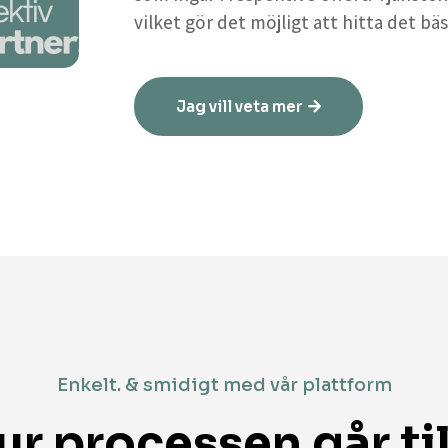
vilket gör det möjligt att hitta det bäs
Jag vill veta mer
Enkelt. & smidigt med vår plattform
ur processen går til