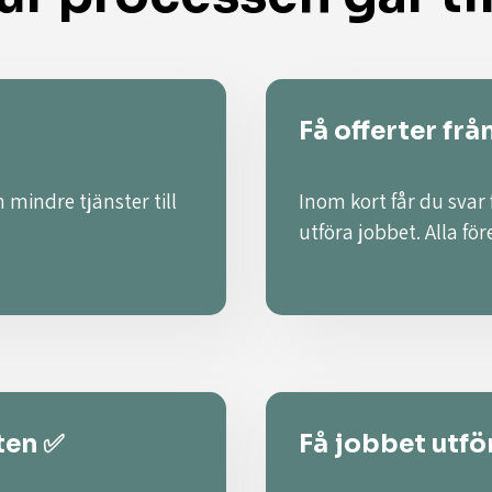
Få offerter frå
 mindre tjänster till
Inom kort får du svar
utföra jobbet. Alla fö
ten ✅
Få jobbet utför