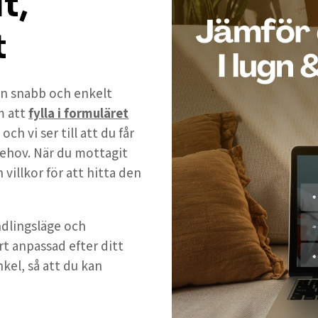
t,
t
 en snabb och enkelt
m att
fylla i formuläret
h vi ser till att du får
ehov. När du mottagit
 villkor för att hitta den
andlingsläge och
rt anpassad efter ditt
nkel, så att du kan