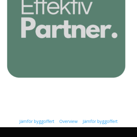
Jämför byggoffert
Overview
Jämför byggoffert