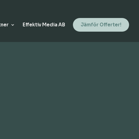
tner
Effektiv Media AB
Jämför Offerter!