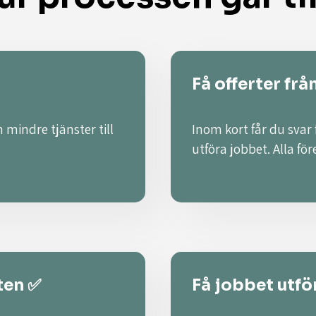
Få offerter frå
 mindre tjänster till
Inom kort får du svar
utföra jobbet. Alla fö
ten ✅
Få jobbet utför