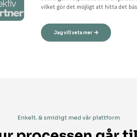
vilket gör det möjligt att hitta det bäs
Jag vill veta mer
Enkelt. & smidigt med vår plattform
ur processen går til