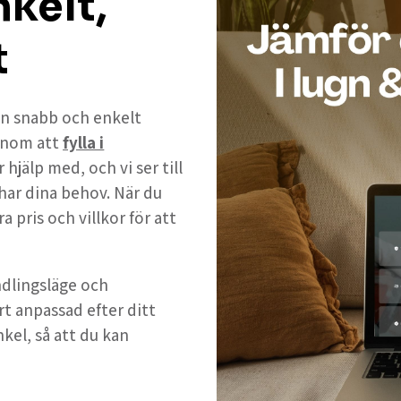
nkelt,
t
 en snabb och enkelt
enom att
fylla i
hjälp med, och vi ser till
ar dina behov. När du
 pris och villkor för att
andlingsläge och
rt anpassad efter ditt
nkel, så att du kan