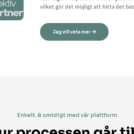
vilket gör det möjligt att hitta det bäs
Jag vill veta mer
Enkelt. & smidigt med vår plattform
ur processen går til