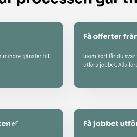
Få offerter frå
 mindre tjänster till
Inom kort får du svar
utföra jobbet. Alla fö
ten ✅
Få jobbet utför