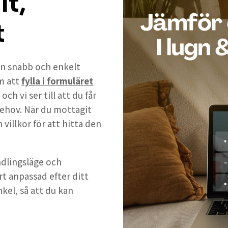
lt,
t
 en snabb och enkelt
m att
fylla i formuläret
h vi ser till att du får
ehov. När du mottagit
 villkor för att hitta den
andlingsläge och
rt anpassad efter ditt
nkel, så att du kan