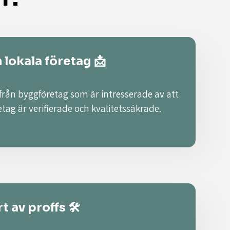
n lokala företag 📩
 från byggföretag som är intresserade av att
retag är verifierade och kvalitetssäkrade.
t av proffs 🛠️