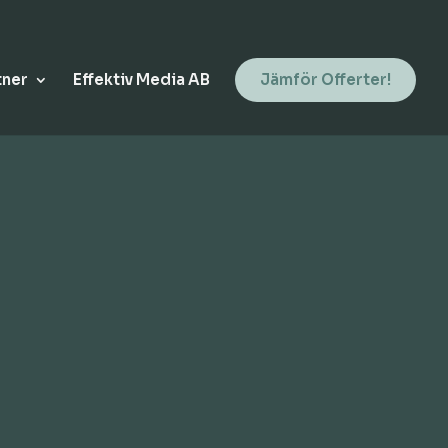
tner
Effektiv Media AB
Jämför Offerter!