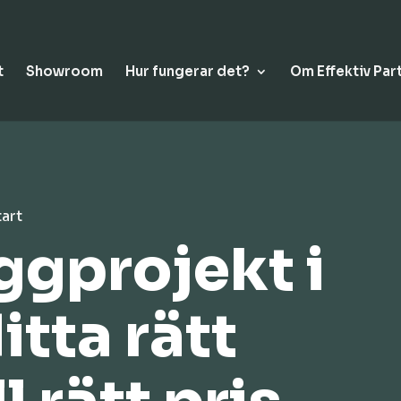
t
Showroom
Hur fungerar det?
Om Effektiv Par
tart
yggprojekt i
itta rätt