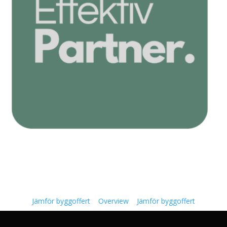
Jämför byggoffert
Overview
Jämför byggoffert