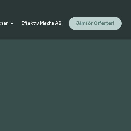
tner
Effektiv Media AB
Jämför Offerter!