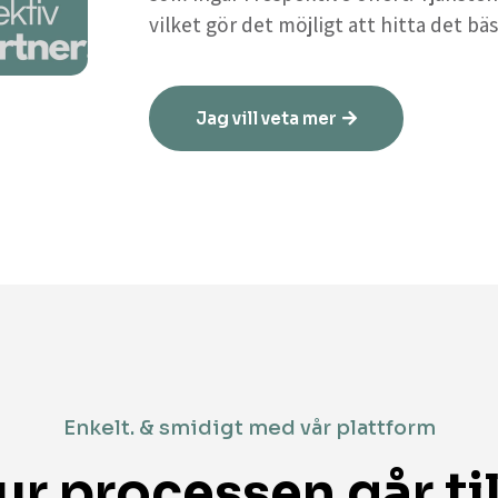
vilket gör det möjligt att hitta det bäs
Jag vill veta mer
Enkelt. & smidigt med vår plattform
ur processen går til