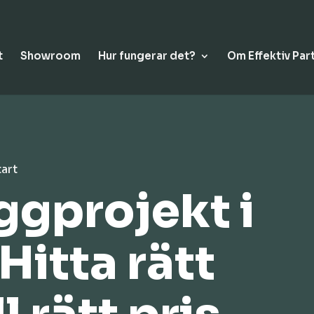
t
Showroom
Hur fungerar det?
Om Effektiv Par
tart
yggprojekt i
Hitta rätt