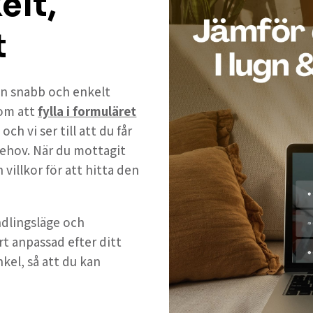
elt,
t
 en snabb och enkelt
om att
fylla i formuläret
h vi ser till att du får
ehov. När du mottagit
 villkor för att hitta den
andlingsläge och
rt anpassad efter ditt
nkel, så att du kan