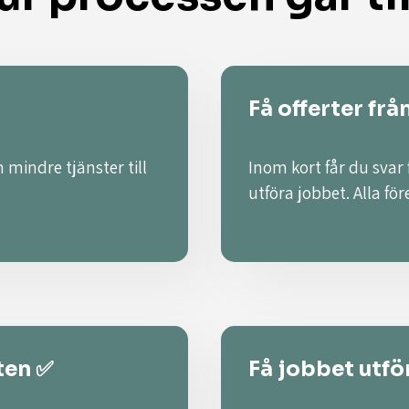
Få offerter frå
 mindre tjänster till
Inom kort får du svar
utföra jobbet. Alla fö
ten ✅
Få jobbet utför