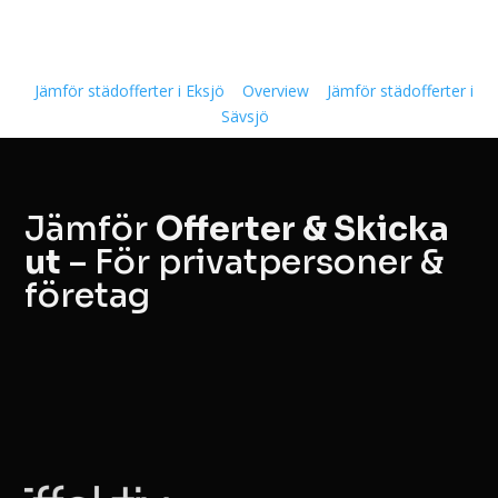
Jämför städofferter i Eksjö
Overview
Jämför städofferter i
Sävsjö
Jämför
Offerter & Skicka
ut
– För privatpersoner &
företag