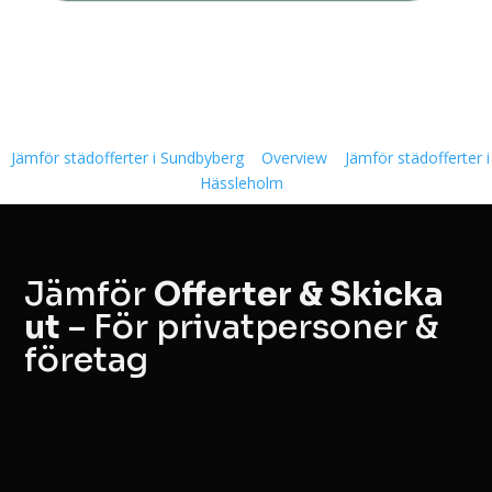
Jämför städofferter i Sundbyberg
Overview
Jämför städofferter i
Hässleholm
Jämför
Offerter & Skicka
ut
– För privatpersoner &
företag