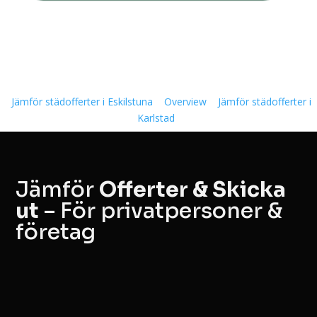
Jämför städofferter i Eskilstuna
Overview
Jämför städofferter i
Karlstad
Jämför
Offerter & Skicka
ut
– För privatpersoner &
företag