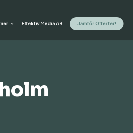
tner
Effektiv Media AB
Jämför Offerter!
kholm