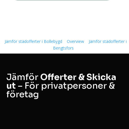
Jämför städofferter i Bollebygd
Overview
Jämför städofferter i
Bengtsfors
Jämför
Offerter & Skicka
ut
– För privatpersoner &
företag