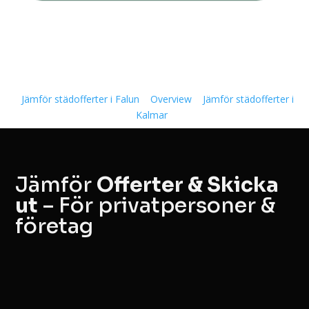
Jämför städofferter i Falun
Overview
Jämför städofferter i
Kalmar
Jämför
Offerter & Skicka
ut
– För privatpersoner &
företag