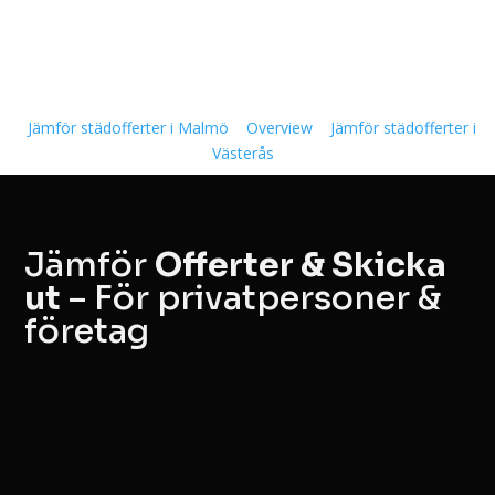
Jämför städofferter i Malmö
Overview
Jämför städofferter i
Västerås
Jämför
Offerter & Skicka
ut
– För privatpersoner &
företag