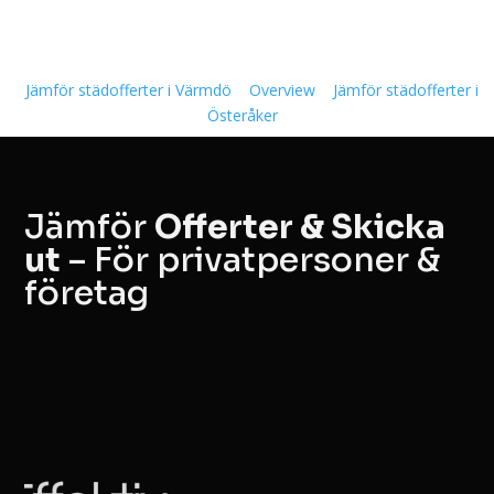
Jämför städofferter i Värmdö
Overview
Jämför städofferter i
Österåker
Jämför
Offerter & Skicka
ut
– För privatpersoner &
företag