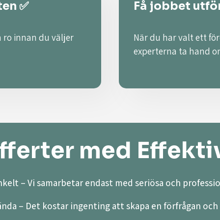
ten ✅
Få jobbet utfö
 ro innan du väljer
När du har valt ett fö
experterna ta hand o
ferter med Effekti
kelt – Vi samarbetar endast med seriösa och professio
ända – Det kostar ingenting att skapa en förfrågan och 