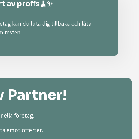
rt av proffs🧹✨
retag kan du luta dig tillbaka och låta
m resten.
v Partner!
nella företag.
ta emot offerter.