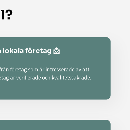
l?
n lokala företag 📩
från företag som är intresserade av att
retag är verifierade och kvalitetssäkrade.