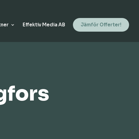
tner
Effektiv Media AB
Jämför Offerter!
gfors