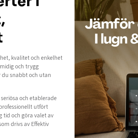
rter i
,
t
ghet, kvalitet och enkelhet
 smidig och trygg
r du snabbt och utan
seriösa och etablerade
professionellt utfört
g tid och göra valet av
som drivs av Effektiv