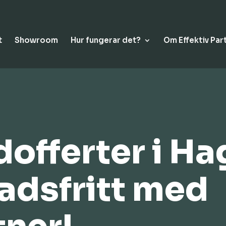
t
Showroom
Hur fungerar det?
Om Effektiv Par
dofferter i Ha
nadsfritt med