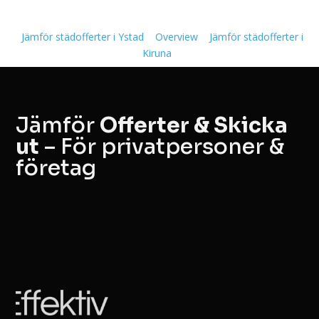
Jämför städofferter i Ystad
Overview
Jämför städofferter i
Kiruna
Jämför
Offerter & Skicka
ut
– För privatpersoner &
företag