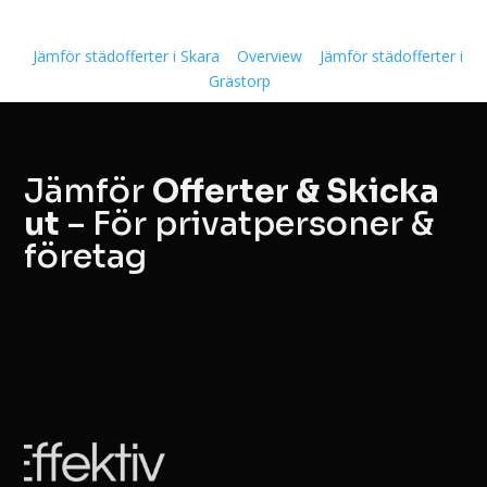
Jämför städofferter i Skara
Overview
Jämför städofferter i
Grästorp
Jämför
Offerter & Skicka
ut
– För privatpersoner &
företag