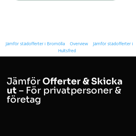
Jämför städofferter i Bromölla
Overview
Jämför städofferter i
Hultsfred
Jämför
Offerter & Skicka
ut
– För privatpersoner &
företag