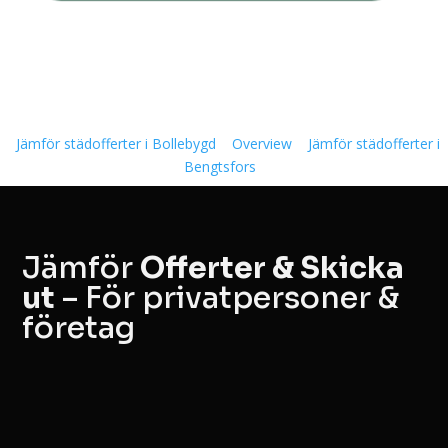
Jämför städofferter i Bollebygd
Overview
Jämför städofferter i
Bengtsfors
Jämför
Offerter & Skicka
ut
– För privatpersoner &
företag