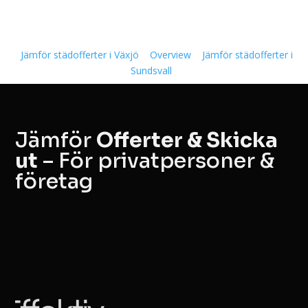
Jämför städofferter i Växjö
Overview
Jämför städofferter i
Sundsvall
Jämför
Offerter & Skicka
ut
– För privatpersoner &
företag