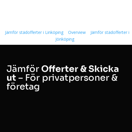
Jämför städofferter i Linköping
Overview
Jämför städofferter i
Jönköping
Jämför
Offerter & Skicka
ut
– För privatpersoner &
företag