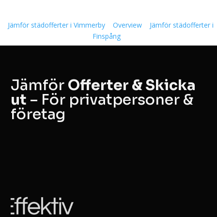
Jämför städofferter i Vimmerby
Overview
Jämför städofferter i
Finspång
Jämför
Offerter & Skicka
ut
– För privatpersoner &
företag