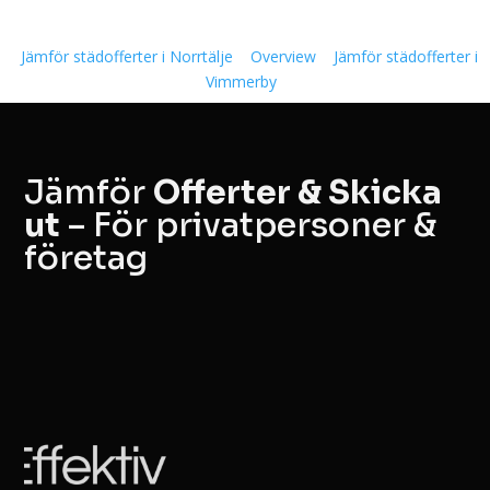
Jämför städofferter i Norrtälje
Overview
Jämför städofferter i
Vimmerby
Jämför
Offerter & Skicka
ut
– För privatpersoner &
företag