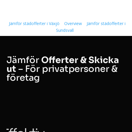
Jämför städofferter i Växjö
Overview
Jämför städofferter i
Sundsvall
Jämför
Offerter & Skicka
ut
– För privatpersoner &
företag