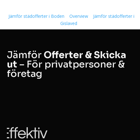
Jämför städofferter i Boden
Overview
Jämför städofferter i
Gislaved
Jämför
Offerter & Skicka
ut
– För privatpersoner &
företag