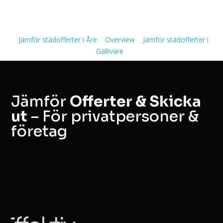
Jämför städofferter i Åre
Overview
Jämför städofferter i
Gällivare
Jämför
Offerter & Skicka
ut
– För privatpersoner &
företag